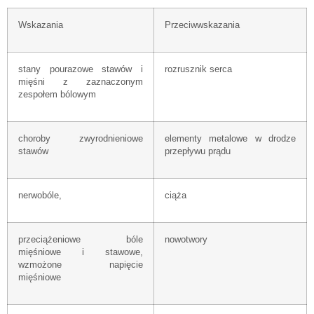
Wskazania
Przeciwwskazania
stany pourazowe stawów i
rozrusznik serca
mięśni z zaznaczonym
zespołem bólowym
choroby zwyrodnieniowe
elementy metalowe w drodze
stawów
przepływu prądu
nerwobóle,
ciąża
przeciążeniowe bóle
nowotwory
mięśniowe i stawowe,
wzmożone napięcie
mięśniowe